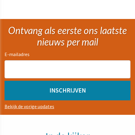
Ontvang als eerste ons laatste
nieuws per mail
E-mailadres
Bekijk de vorige updates