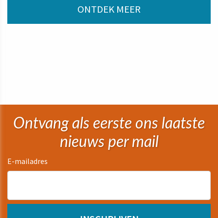
ONTDEK MEER
Ontvang als eerste ons laatste
nieuws per mail
E-mailadres