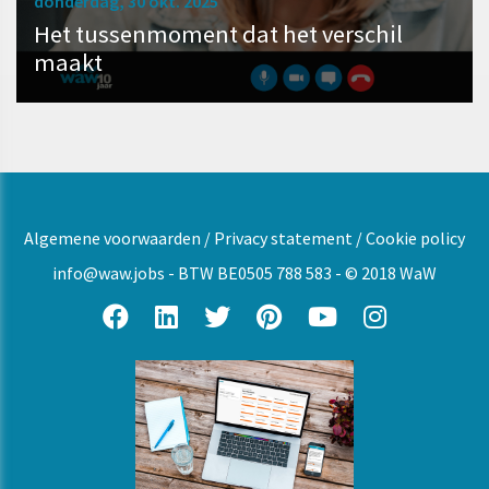
donderdag, 30 okt. 2025
Het tussenmoment dat het verschil
maakt
Algemene voorwaarden
/
Privacy statement
/
Cookie policy
info@waw.jobs
- BTW BE0505 788 583 - © 2018 WaW