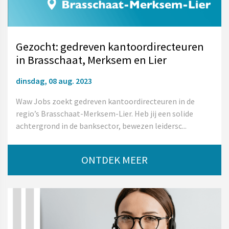
Gezocht: gedreven kantoordirecteuren
in Brasschaat, Merksem en Lier
dinsdag, 08 aug. 2023
Waw Jobs zoekt gedreven kantoordirecteuren in de
regio’s Brasschaat-Merksem-Lier. Heb jij een solide
achtergrond in de banksector, bewezen leidersc...
ONTDEK MEER