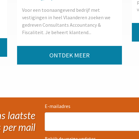
p
v
Voor een toonaangevend bedrijf met
vestigingen in heel Vlaanderen zoeken we
gedreven Consultants Accountancy &
Fiscaliteit. Je beheert klantend...
ONTDEK MEER
E-mailadres
s laatste
 per mail
Bekijk de vorige updates