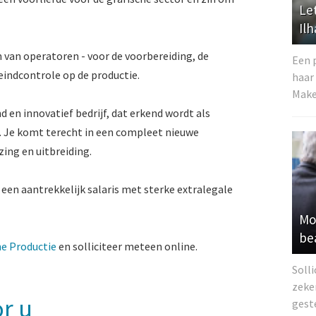
Le
Il
 van operatoren - voor de voorbereiding, de
Een 
eindcontrole op de productie.
haar
Make
 en innovatief bedrijf, dat erkend wordt als
l. Je komt terecht in een compleet nieuwe
ing en uitbreiding.
een aantrekkelijk salaris met sterke extralegale
Moe
be
e Productie
en solliciteer meteen online.
Solli
zeke
r u
gest