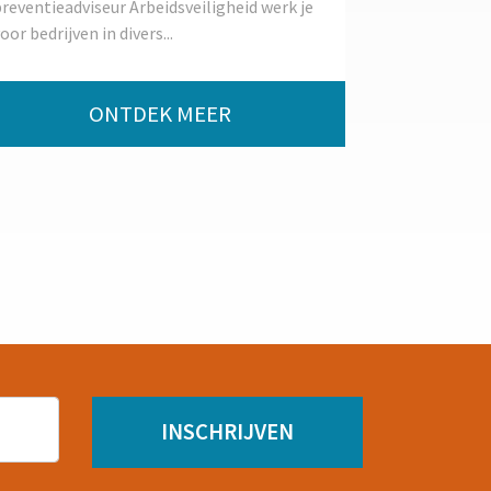
reventieadviseur Arbeidsveiligheid werk je
oor bedrijven in divers...
ONTDEK MEER