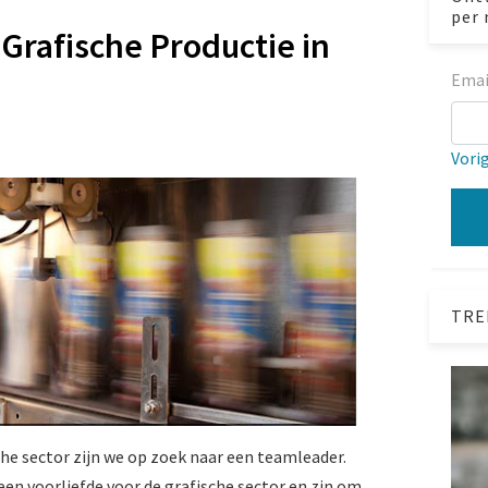
per 
Grafische Productie in
Emai
Vori
TRE
sche sector zijn we op zoek naar een teamleader.
 een voorliefde voor de grafische sector en zin om