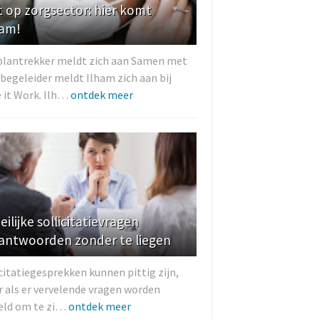
t op zorgsector: hier komt
ham!
plantrekker meldt zich aan Samen met
 begeleider meldt Ilham zich aan bij
 it Work. Ilh…
ontdek meer
ilijke sollicitatievragen
antwoorden zonder te liegen
citatiegesprekken kunnen pittig zijn,
r als er vervelende vragen worden
eld om te zi…
ontdek meer