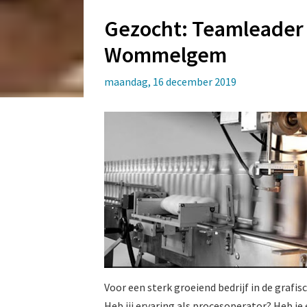
Gezocht: Teamleader 
Wommelgem
maandag, 16 december 2019
Voor een sterk groeiend bedrijf in de grafi
Heb jij ervaring als procesoperator? Heb je