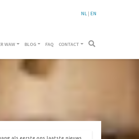
NL
|
EN
ER WAW
BLOG
FAQ
CONTACT
ang als eerste ons laatste nieuws