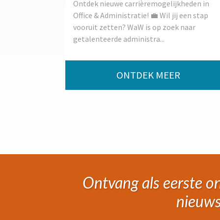
Ontdek nieuwe carrièremogelijkheden in
Office & Administratie! 💼 Wil jij een stap
vooruit zetten? WaW is op zoek naar
getalenteerde administra...
ONTDEK MEER
Ontvang als eerste on
nieuws