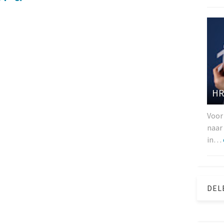
HR
Voor
naar
in…
DEL