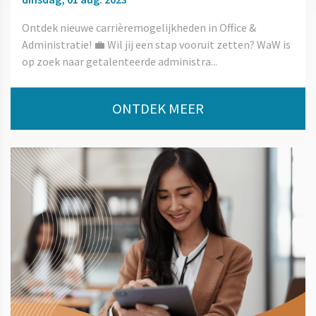
Ontdek nieuwe carrièremogelijkheden in Office &
Administratie! 💼 Wil jij een stap vooruit zetten? WaW is
op zoek naar getalenteerde administra...
ONTDEK MEER