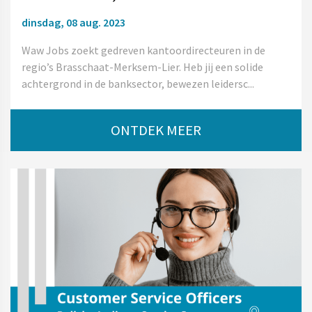
dinsdag, 08 aug. 2023
Waw Jobs zoekt gedreven kantoordirecteuren in de
regio’s Brasschaat-Merksem-Lier. Heb jij een solide
achtergrond in de banksector, bewezen leidersc...
ONTDEK MEER