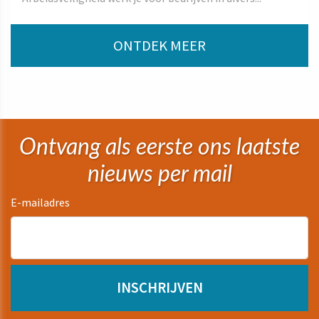
ONTDEK MEER
Ontvang als eerste ons laatste
nieuws per mail
E-mailadres