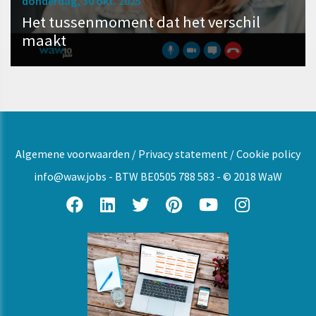
donderdag, 30 okt. 2025
Het tussenmoment dat het verschil
maakt
Algemene voorwaarden
/
Privacy statement
/
Cookie policy
info@waw.jobs
- BTW BE0505 788 583 - © 2018 WaW